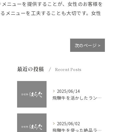
チメニューを提供することが、女性のお客様を
あるメニューを工夫することも大切です。女性
次のページ >
最近の投稿
Recent Posts
2025/06/14
飛騨牛を活かしたランチメニューの魅力
2025/06/02
飛騨牛を使った絶品ランチコース