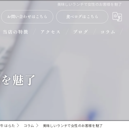
美味しいランチで女性のお客様を魅了
お問い合わせはこちら
食べログはこちら
当店の特徴
アクセス
ブログ
コラム
フレンチ
女性
様を魅了
コース
隠れ家
飛騨牛
牛 はらた
コラム
美味しいランチで女性のお客様を魅了