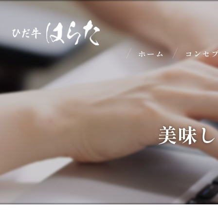
ホーム
コンセ
美味し