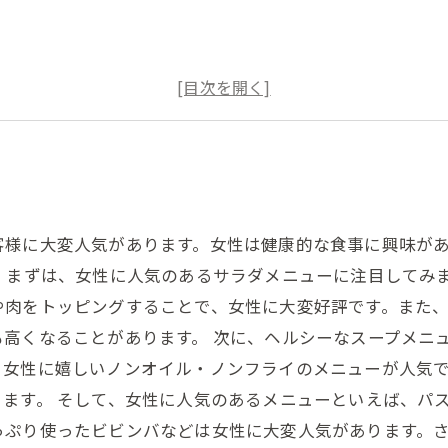
客様に大変人気があります。女性は健康的な食事に興味が
 まずは、女性に人気のあるサラダメニューに注目してみ
や肉をトッピングすることで、女性に大変好評です。また
高くなることがあります。 次に、ヘルシーなスープメニ
、女性に嬉しいノンオイル・ノンフライのメニューが人気
ます。 そして、女性に人気のあるメニューといえば、パ
っぷり使ったビビンバなどは女性に大変人気があります。