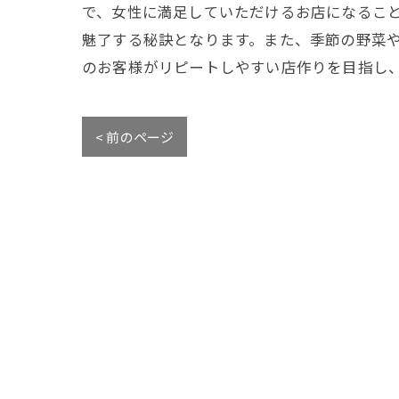
で、女性に満足していただけるお店になるこ
魅了する秘訣となります。また、季節の野菜
のお客様がリピートしやすい店作りを目指し
< 前のページ