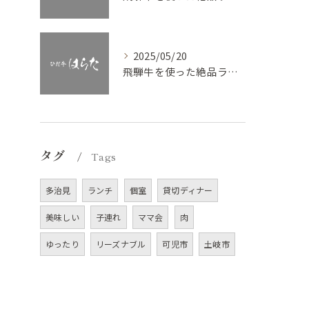
2025/05/20
飛騨牛を使った絶品ランチ
タグ
Tags
多治見
ランチ
個室
貸切ディナー
美味しい
子連れ
ママ会
肉
ゆったり
リーズナブル
可児市
土岐市